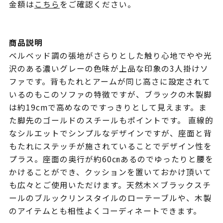
金額は
こちら
をご確認ください。
商品説明
ベルベッド調の張地がさらりとした触り心地でやや光
沢のある濃いグレーの色味が上品な印象の3人掛けソ
ファです。背もたれとアームが同じ高さに設定されて
いるのもこのソファの特徴ですが、ブラックの木製脚
は約19cmで高めなのですっきりとして見えます。ま
た脚先のゴールドのスチールもポイントです。 直線的
なシルエットでシンプルなデザインですが、座面と背
もたれにステッチが施されていることでデザイン性を
プラス。座面の奥行が約60㎝あるのでゆったりと腰を
かけることができ、クッションを置いておかけ頂いて
も広々とご使用いただけます。天然木×ブラックスチ
ールのブルックリンスタイルのローテーブルや、木製
のアイテムとも相性よくコーディネートできます。