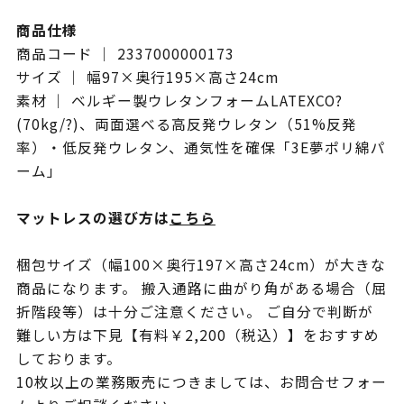
商品仕様
商品コード ｜ 2337000000173
サイズ ｜ 幅97×奥行195×高さ24cm
素材 ｜ ベルギー製ウレタンフォームLATEXCO?
(70kg/?)、両面選べる高反発ウレタン（51%反発
率）・低反発ウレタン、通気性を確保「3E夢ポリ綿パ
ーム」
マットレスの選び方は
こちら
梱包サイズ（幅100×奥行197×高さ24cm）が大きな
商品になります。 搬入通路に曲がり角がある場合（屈
折階段等）は十分ご注意ください。 ご自分で判断が
難しい方は下見【有料￥2,200（税込）】をおすすめ
しております。
10枚以上の業務販売につきましては、お問合せフォー