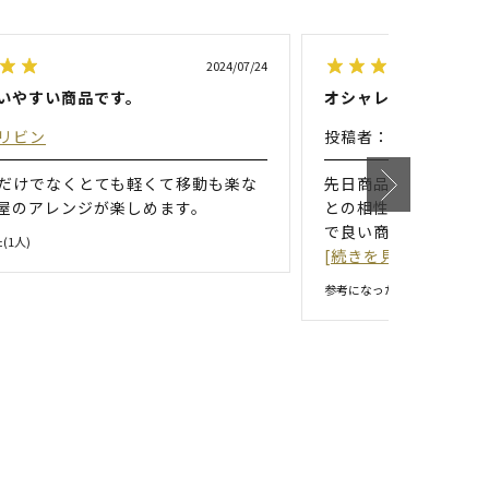
2024/07/24
いやすい商品です。
オシャレで使いやすい
リビン
投稿者：
ユウト
だけでなくとても軽くて移動も楽な
先日商品が届きました
屋のアレンジが楽しめます。
との相性も良くおしゃ
で良い商品です。ただ
(
1
人)
[続きを見る]
参考になった(
1
人)