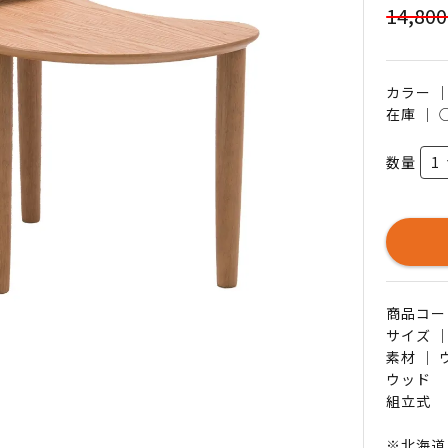
14,80
カラー 
在庫 ｜
数量
商品コード 
サイズ ｜
素材 ｜
ウッド
組立式
※北海道