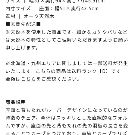
サイズ ｜ 幅51×奥行64×高さ77(45.5)cm
内寸サイズ ｜ 座面：幅51×奥行43.5cm
素材 ｜ オーク天然木
■玄関先配送■
※天然木を使用した商品です。細かなカケやバリなど
は天然木の特性としてご理解いただきますようお願い
申し上げます。
※北海道・九州エリアに関しましては一部送料が発生
いたします。こちらの商品は送料ランク【D】です。
金額は
こちら
をご確認ください。
商品説明
座面と背もたれがルーバーデザインになっているのが
特徴のチェア。全体はスッキリとした直線的なフォル
ムですが、座面の先と背もたれの先の羽板の長さを変
えることでカーブをつけており、直線とカーブでリズ