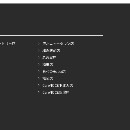
クトリー店
港北ニュータウン店
横浜駅前店
名古屋店
梅田店
あべのHoop店
福岡店
CafeNOCE下北沢店
CafeNOCE新潟店