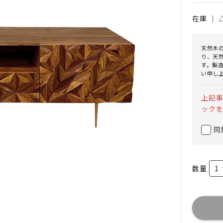
在庫 ｜
天然木
り、天
す。製
い申し
上記
ック
同
数量