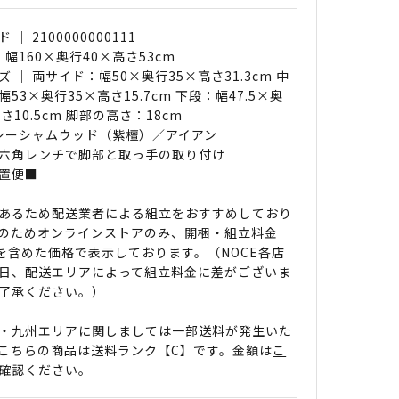
｜ 2100000000111
 幅160×奥行40×高さ53cm
 ｜ 両サイド：幅50×奥行35×高さ31.3cm 中
53×奥行35×高さ15.7cm 下段：幅47.5×奥
さ10.5cm 脚部の高さ：18cm
 シーシャムウッド（紫檀）／アイアン
六角レンチで脚部と取っ手の取り付け
置便■
あるため配送業者による組立をおすすめしており
のためオンラインストアのみ、開梱・組立料金
0円を含めた価格で表示しております。（NOCE各店
日、配送エリアによって組立料金に差がございま
了承ください。）
・九州エリアに関しましては一部送料が発生いた
こちらの商品は送料ランク【C】です。金額は
こ
確認ください。