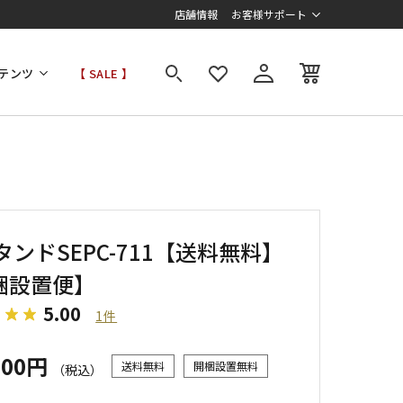
店舗情報
お客様サポート
テンツ
【 SALE 】
タンドSEPC-711【送料無料】
梱設置便】
5.00
1件
000円
送料無料
開梱設置無料
（税込）