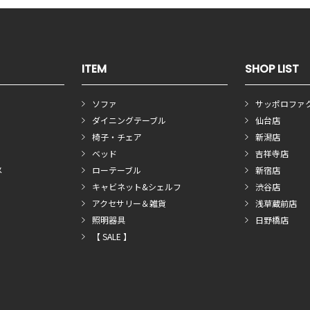
ITEM
SHOP LIST
ソファ
サッポロファ
ダイニングテーブル
仙台店
椅子・チェア
新潟店
ベッド
吉祥寺店
メ
ローテーブル
新宿店
キャビネット&シェルフ
渋谷店
アクセサリー＆雑貨
浅草蔵前店
照明器具
日野橋店
【 SALE 】