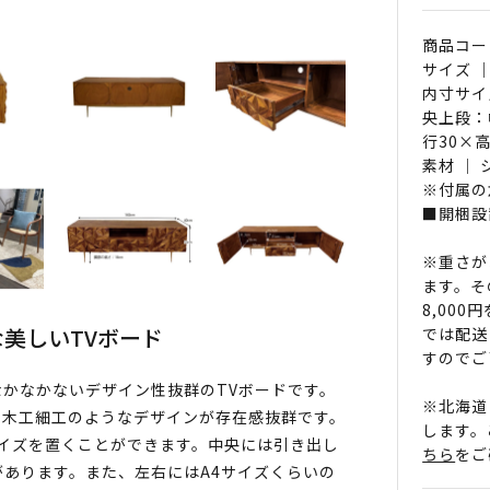
商品コード 
サイズ ｜
内寸サイズ
央上段：幅
行30×高
素材 ｜
※付属の
■開梱設
※重さが
ます。そ
8,00
美しいTVボード
では配送
すのでご
かなかないデザイン性抜群のTVボードです。
※北海道
の木工細工のようなデザインが存在感抜群です。
します。
サイズを置くことができます。中央には引き出し
ちら
をご
があります。また、左右にはA4サイズくらいの