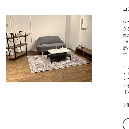
コ
ソ
ク
面
T
断
討
・
・T
・
・
【
※