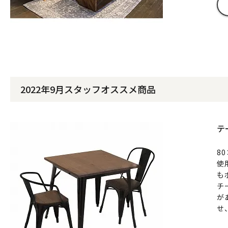
2022年9月スタッフオススメ商品
テ
8
使
も
チ
が
せ