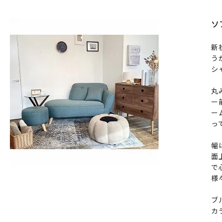
ソ
新
う
シ
丸
ー
ー
っ
幅
面
で
様
ブ
カ