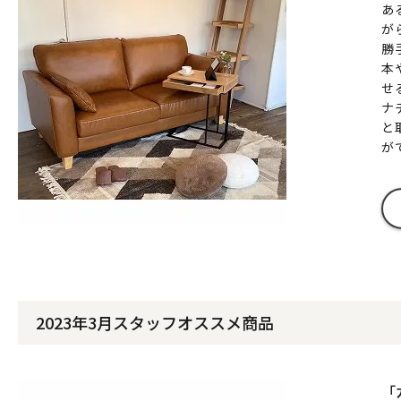
あ
が
勝
本
せ
ナ
と
が
2023年3月スタッフオススメ商品
「