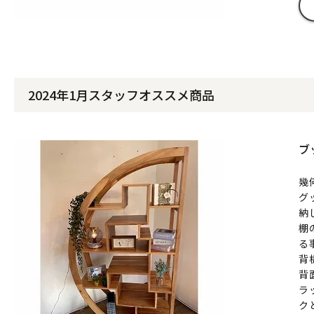
2024年1月スタッフオススメ商品
ブ
幾
グ
納
棚
る
背
背
ラ
ク