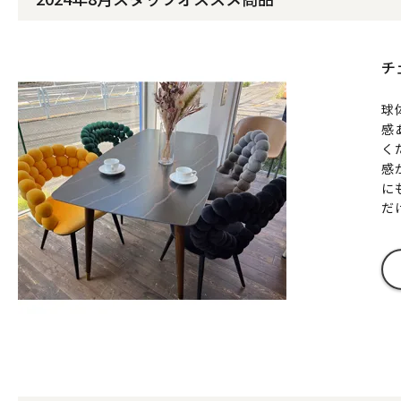
チ
球
感
く
感
に
だ