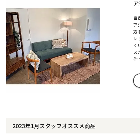
ア
自
ア
方
レ
く
ス
作
2023年1月スタッフオススメ商品