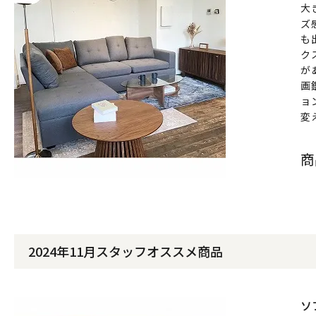
大
ズ
も
ク
が
画
ョ
変
商
2024年11月スタッフオススメ商品
ソ