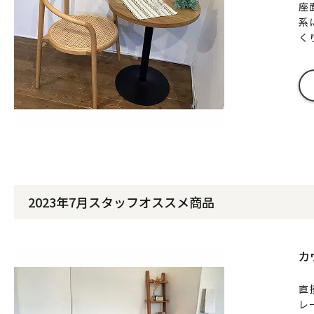
座
系
く
2023年7月スタッフオススメ商品
カ
直
レ