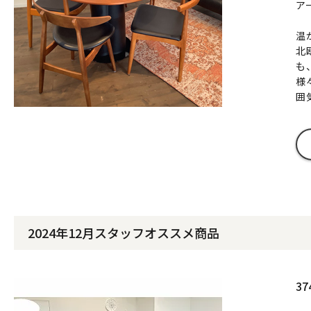
ア
温
北
も
様
囲
2024年12月スタッフオススメ商品
3