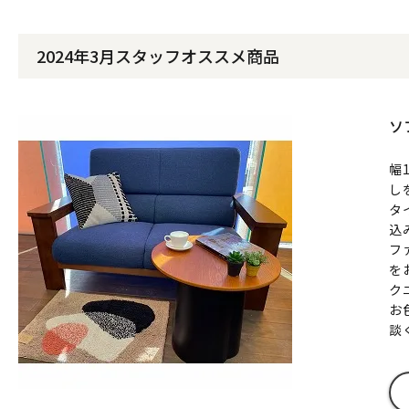
2024年3月スタッフオススメ商品
ソ
幅
し
タ
込
フ
を
ク
お
談