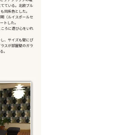
立てている。北欧ブル
ァも同系色とした。
照明（ルイスポールセ
ネートした。
こころに遊び心をいれ
チし、サイズも壁にぴ
ガラスが部屋壁のガラ
いる。