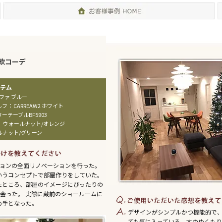
欧コーデ
ソファ ブルー
：
ルフ
CARREAW2 ホワイト
ーテーブルBF5903
ア ウォールナット/オレンジ
ルナット/グリーン
ションの全面リノベーションを行った。
いうコンセプトで部屋作りをしていた。
たところ、部屋のイメージにぴったりの
出会った。 実際に蔵前のショールームに
め手となった。
デザインがシンプルかつ機能的で
ても気に入っている。木のぬくも