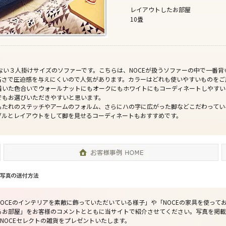
レイアウトしたお部屋
10畳
ぎない３人掛けサイズのソファーです。こちらは、NOCEが扱うソファーの中で一番
高さで圧迫感を与えにくいので人気があります。カラーはどれも使いやすいものをご
着いた色合いでウォールナットにもオークにもホワイトにもコーディネートしやすい
でもお選びいただきやすいと思います。
もたれのステッチやアームのフォルム、さらにハの字に広がった脚などこだわってい
ブルとレイアウトをして脚を見せるコーディネートもおすすめです。
OCEのインテリアを素敵に飾っていただいている様子」や「NOCEの家具を使って
るお部屋」をお客様のコメントとともに当サイトで紹介させてください。写真を掲載
当のNOCEセレクトの雑貨をプレゼントいたします。