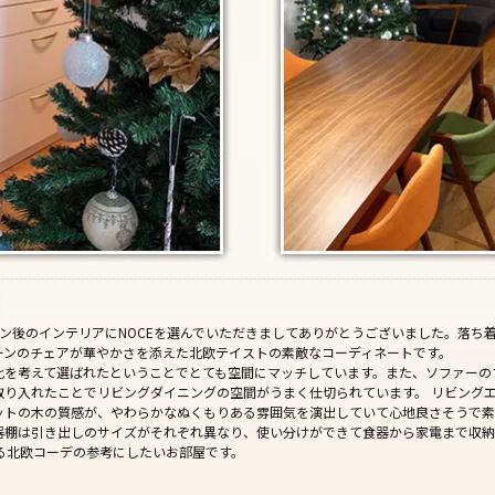
ョン後のインテリアにNOCEを選んでいただきましてありがとうございました。落ち
ーンのチェアが華やかさを添えた北欧テイストの素敵なコーディネートです。
比を考えて選ばれたということでとても空間にマッチしています。また、ソファーの
取り入れたことでリビングダイニングの空間がうまく仕切られています。 リビング
ットの木の質感が、やわらかなぬくもりある雰囲気を演出していて心地良さそうで素
器棚は引き出しのサイズがそれぞれ異なり、使い分けができて食器から家電まで収納
ある北欧コーデの参考にしたいお部屋です。