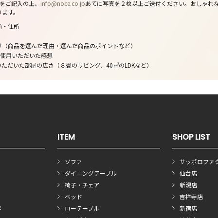
トをご記入の上、
info@noce.co.jp
あてに写真を２枚以上ご送付ください。おしゃれ
ります。
前・住所
け（商品を選んだ理由・選んだ商品のポイントなど）
ご使用いただいた感想
ただいた部屋の広さ（８畳のリビング、40㎡のLDKなど）
ITEM
SHOP LIST
ソファ
サッポロファ
ダイニングテーブル
仙台店
椅子・チェア
新潟店
ベッド
吉祥寺店
メ
ローテーブル
新宿店