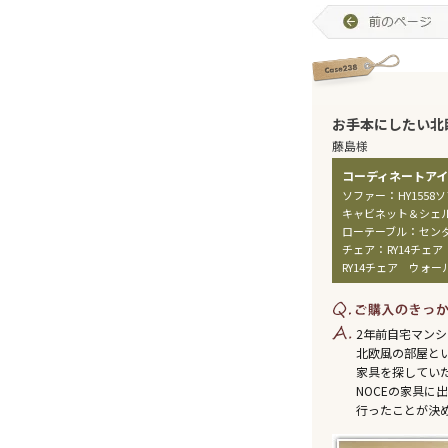
お手本にしたい北
藤島様
：
ソファー
HY1558
キャビネット＆シェ
：
ローテーブル
センタ
：
チェア
RY14チェ
RY14チェア ウォー
2年前自宅マン
北欧風の部屋と
家具を探してい
NOCEの家具に
行ったことが決