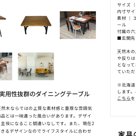
サイズ ｜
内寸サイ
素材 ｜
ール
付属の六
■玄関先
天然木の
や反りは
となって
ていただ
※北海道
します。
でも実用性抜群のダイニングテーブル
こちら
を
天然木ならではの上質な素材感と重厚な雰囲気
商品とは一味違った風合いがあります。デザイ
主役になること間違いなしです。また、現在2
できるデザインなのでライフスタイルに合わせ