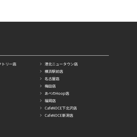
クトリー店
港北ニュータウン店
横浜駅前店
名古屋店
梅田店
あべのHoop店
福岡店
CafeNOCE下北沢店
CafeNOCE新潟店