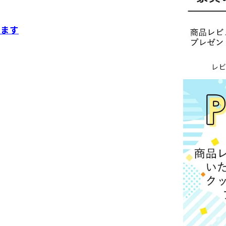
います
レ