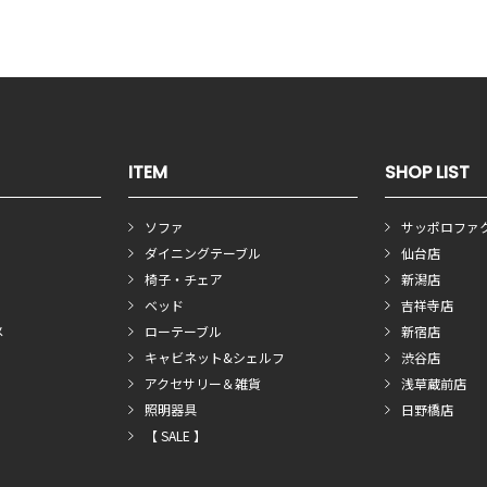
ITEM
SHOP LIST
ソファ
サッポロファ
ダイニングテーブル
仙台店
椅子・チェア
新潟店
ベッド
吉祥寺店
メ
ローテーブル
新宿店
キャビネット&シェルフ
渋谷店
アクセサリー＆雑貨
浅草蔵前店
照明器具
日野橋店
【 SALE 】