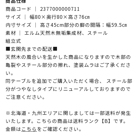
商品仕様
商品コード ｜ 2377000000711
サイズ ｜ 幅80×奥行80×高さ76㎝
内寸サイズ ｜ 高さ45cm部分の脚の間隔：幅59.5㎝
素材 ｜ エルム天然木無垢集成材、スチール
組立式
■玄関先までの配送■
天然木の風合いを生かした商品になりますので木部の
亀裂やスチール部分の擦れ、塗装ムラはご了承くださ
い。
同テーブルを追加でご購入いただく場合、 スチール部
分がつやなしタイプにリニューアルしておりますので
ご注意ください。
※北海道・九州エリアに関しましては一部送料が発生
いたします。こちらの商品は送料ランク【B】です。
金額は
こちら
をご確認ください。