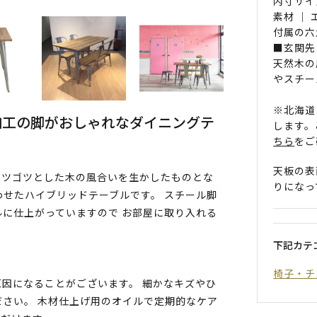
内寸サイ
素材 ｜
付属の六
■玄関先
天然木の
やスチー
※北海道
加工の脚がおしゃれなダイニングテ
します。
ちら
をご
天板の表
ゴツゴツとした木の風合いを生かしたものとな
りになっ
わせたハイブリッドテーブルです。 スチール脚
に仕上がっていますので お部屋に取り入れる
下記カテ
椅子・チ
因になることがございます。 細かなキズやひ
さい。 木材仕上げ用のオイルで定期的なケア