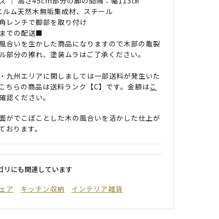
ズ ｜ 高さ45cm部分の脚の間隔：幅113㎝
 エルム天然木無垢集成材、スチール
角レンチで脚部を取り付け
までの配送■
風合いを生かした商品になりますので木部の亀裂
ル部分の擦れ、塗装ムラはご了承ください。
・九州エリアに関しましては一部送料が発生いた
こちらの商品は送料ランク【C】です。金額は
こ
確認ください。
面がでこぼことした木の風合いを活かした仕上が
ております。
ゴリにも関連しています
ェア
キッチン収納
インテリア雑貨