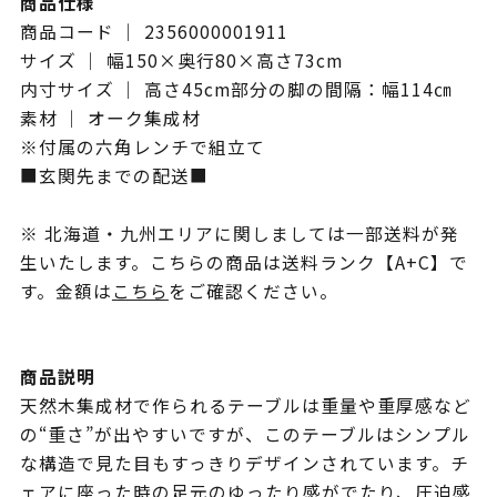
商品仕様
商品コード ｜ 2356000001911
サイズ ｜ 幅150×奥行80×高さ73cm
内寸サイズ ｜ 高さ45cm部分の脚の間隔：幅114㎝
素材 ｜ オーク集成材
※付属の六角レンチで組立て
■玄関先までの配送■
※ 北海道・九州エリアに関しましては一部送料が発
生いたします。こちらの商品は送料ランク【A+C】で
す。金額は
こちら
をご確認ください。
商品説明
天然木集成材で作られるテーブルは重量や重厚感など
の“重さ”が出やすいですが、このテーブルはシンプル
な構造で見た目もすっきりデザインされています。チ
ェアに座った時の足元のゆったり感がでたり、圧迫感