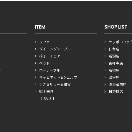
ITEM
SHOP LIST
ソファ
サッポロファ
ダイニングテーブル
仙台店
椅子・チェア
新潟店
ベッド
吉祥寺店
メ
ローテーブル
新宿店
キャビネット&シェルフ
渋谷店
アクセサリー＆雑貨
浅草蔵前店
照明器具
日野橋店
【 SALE 】