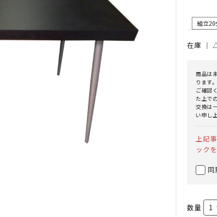
組立20
在庫 ｜
商品は
ります
ご確認
た上で
交換は
い申し
上記
ック
同
数量