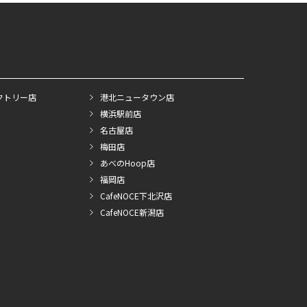
クトリー店
港北ニュータウン店
横浜駅前店
名古屋店
梅田店
あべのHoop店
福岡店
CafeNOCE下北沢店
CafeNOCE新潟店