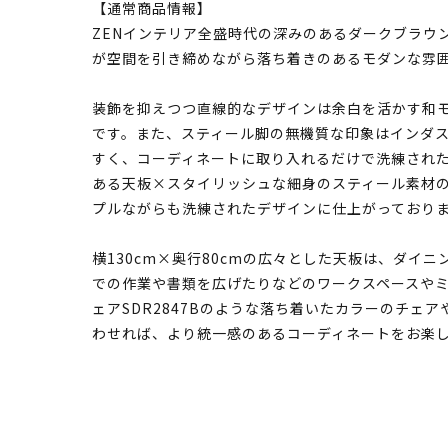
【通常商品情報】
ZENインテリア全盛時代の深みのあるダークブラウ
が空間を引き締めながら落ち着きのあるモダンな雰
装飾を抑えつつ直線的なデザインは余白を活かす和
です。また、スティール脚の無機質な印象はインダ
すく、コーディネートに取り入れるだけで洗練され
ある天板×スタイリッシュな細身のスティール素材
プルながらも洗練されたデザインに仕上がっており
横130cm×奥行80cmの広々とした天板は、ダイ
での作業や書類を広げたりなどのワークスペースや
ェアSDR2847Bのような落ち着いたカラーのチェア
わせれば、より統一感のあるコーディネートをお楽