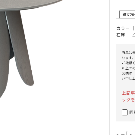
組立20
カラー 
在庫 ｜
商品は
ります
ご確認
た上で
交換は
い申し
上記
ック
同