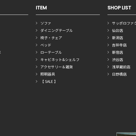
ITEM
SHOP LIST
ソファ
サッポロファ
ダイニングテーブル
仙台店
椅子・チェア
新潟店
ベッド
吉祥寺店
メ
ローテーブル
新宿店
キャビネット&シェルフ
渋谷店
アクセサリー＆雑貨
浅草蔵前店
照明器具
日野橋店
【 SALE 】