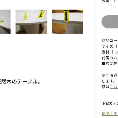
数量
商品コード 
サイズ ｜
素材 ｜
付属の六
■玄関先
※北海道
天然木のテーブル。
します。
額は
こち
下記カテ
椅子・チ