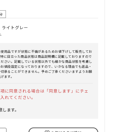
分
｜ ライトグレー
△
未使用品ですが状態に不備があるためお値下げして販売してお
。特に目立った商品状態は商品説明欄に記載しておりますので
ください。記載している状態以外でも細かな商品状態を考慮し
のお値段設定になっておりますので、いかなる理由でも返品・
一切承ることができません。予めご了承くださいますようお願
上げます。
事項に同意される場合は「同意します」にチェ
を入れてください。
意します。