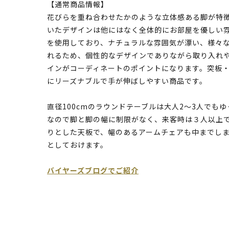
【通常商品情報】
花びらを重ね合わせたかのような立体感ある脚が特
いたデザインは他にはなく全体的にお部屋を優しい
を使用しており、ナチュラルな雰囲気が漂い、様々
れるため、個性的なデザインでありながら取り入れ
インがコーディネートのポイントになります。突板
にリーズナブルで手が伸ばしやすい商品です。
直径100cmのラウンドテーブルは大人2～3人でも
なので脚と脚の幅に制限がなく、来客時は３人以上
りとした天板で、幅のあるアームチェアも中までし
としておけます。
バイヤーズブログでご紹介