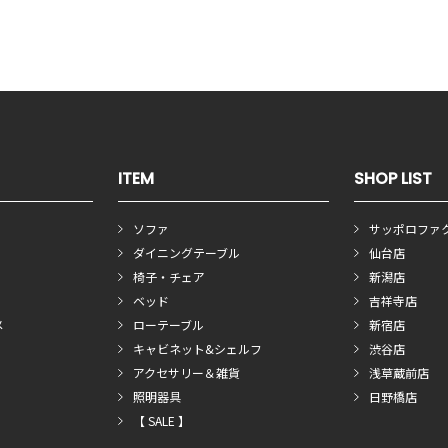
ITEM
SHOP LIST
ソファ
サッポロファ
ダイニングテーブル
仙台店
椅子・チェア
新潟店
ベッド
吉祥寺店
メ
ローテーブル
新宿店
キャビネット&シェルフ
渋谷店
アクセサリー＆雑貨
浅草蔵前店
照明器具
日野橋店
【 SALE 】