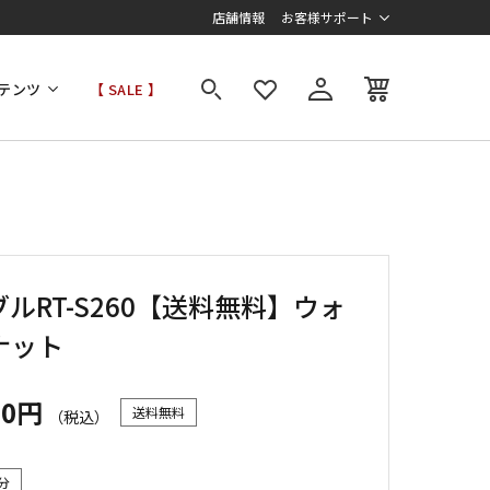
店舗情報
お客様サポート
テンツ
【 SALE 】
ルRT-S260【送料無料】ウォ
ナット
00円
送料無料
（税込）
分