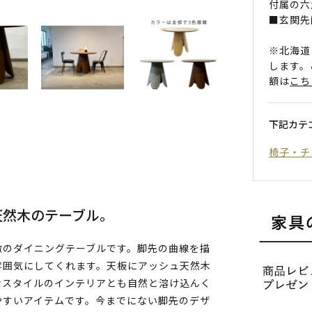
付属の六
■玄関先
※北海道
します。
額は
こち
下記カテ
椅子・チ
天然木のテーブル。
徴のダイニングテーブルです。脚先の曲線を描
雰囲気にしてくれます。天板にアッシュ天然木
なスタイルのインテリアとも自然と溶け込んく
やすいアイテムです。今までにない脚先のデザ