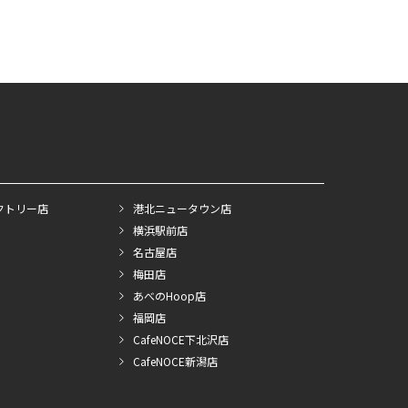
クトリー店
港北ニュータウン店
横浜駅前店
名古屋店
梅田店
あべのHoop店
福岡店
CafeNOCE下北沢店
CafeNOCE新潟店