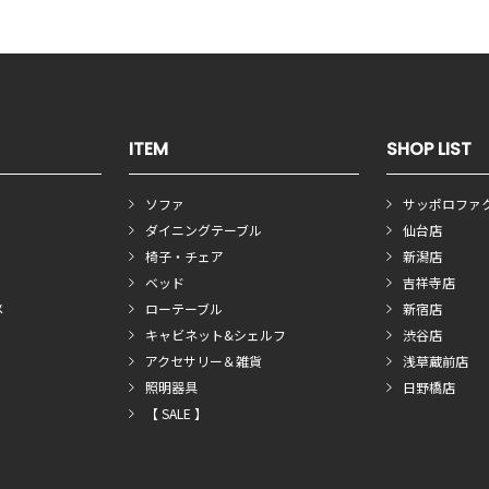
ITEM
SHOP LIST
ソファ
サッポロファ
ダイニングテーブル
仙台店
椅子・チェア
新潟店
ベッド
吉祥寺店
メ
ローテーブル
新宿店
キャビネット&シェルフ
渋谷店
アクセサリー＆雑貨
浅草蔵前店
照明器具
日野橋店
【 SALE 】