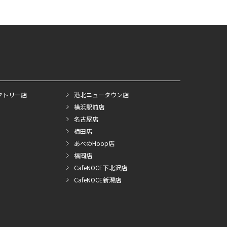
クトリー店
港北ニュータウン店
横浜駅前店
名古屋店
梅田店
あべのHoop店
福岡店
CafeNOCE下北沢店
CafeNOCE新潟店