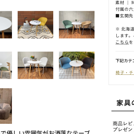
素材 ｜
付属の六
■玄関先
※ 北海
します。
こちら
を
下記カテ
椅子・チ
ルで優しい雰囲気がお洒落なテーブ