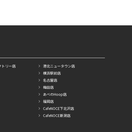
クトリー店
港北ニュータウン店
横浜駅前店
名古屋店
梅田店
あべのHoop店
福岡店
CafeNOCE下北沢店
CafeNOCE新潟店