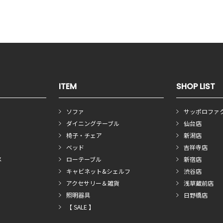
ITEM
SHOP LIST
ソファ
サッポロファ
ダイニングテーブル
仙台店
椅子・チェア
新潟店
ベッド
吉祥寺店
メ
ローテーブル
新宿店
キャビネット&シェルフ
渋谷店
アクセサリー＆雑貨
浅草蔵前店
照明器具
日野橋店
【 SALE 】