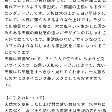
抜くことで程よい抜け感がでて、まるで美術館にある
現代アートのような雰囲気。お部屋の主役になるダイ
ニングテーブルです。天板は木の上から白い塗装をし
ていて、木目が薄くみえるような仕上げです。モダン
で無機質なスチール脚と、木の風合いを生かした温か
みのある天板の素材感の違いがデザインのおしゃれさ
を盛り立てています。生活感のないデザインなので、
カフェのようなおしゃれな雰囲気をお家にもつくるこ
とができます。
天板は直径90cmで、２～３人で使うのにちょうど良
いサイズです。四角い天板のテーブルに比べて、丸い
天板はお部屋をすっきりと見せてくれます。一人暮ら
しの方にはダイニング兼デスクとしてもおすすめで
す。
【お手入れについて】
天然木を使用した仕上げ材の薄い商品です。水や熱に
大変弱く、水拭きや熱い物の直置きは天板の変色や亀