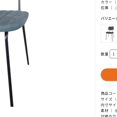
カラー 
在庫 ｜
バリエー
数量
商品コード 
サイズ ｜
内寸サイ
素材 ｜
付属の六