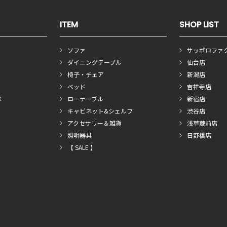
ITEM
SHOP LIST
ソファ
サッポロファ
ダイニングテーブル
仙台店
椅子・チェア
新潟店
ベッド
吉祥寺店
メ
ローテーブル
新宿店
キャビネット&シェルフ
渋谷店
アクセサリー＆雑貨
浅草蔵前店
照明器具
日野橋店
【 SALE 】