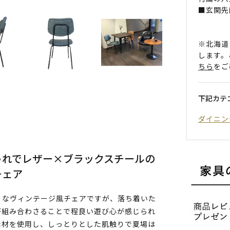
■玄関先
※北海道
します。
ちら
をご
下記カテ
ダイニン
ゃれでレザー×ブラックスチールの
チェア
うなヴィンテージ風チェアですが、落ち着いた
が組み合わさることで程良い遊び心が感じられ
素材を使用し、しっとりとした肌触りで夏場は