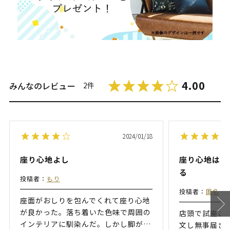
4.00
みんなのレビュー
2件
2024/01/18
座り心地よし
座り心地はと
る
投稿者：
もり
投稿者：
匿名
座面がおしりを包んでくれて座り心地
が良かった。落ち着いた色味で周囲の
店頭で試座さ
インテリアに馴染んだ。しかし脚が
…
文し無事届き