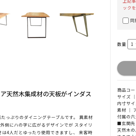
上記
ック
同
数量
商品コード 
シア天然木集成材の天板がインダス
サイズ ｜
内寸サイ
素材 ｜
付属の六
たっぷりのダイニングテーブルです。 異素材
■玄関先
外側にハの字に広がるデザインでが スタイリ
天然木の
きさは4人だとゆったり使用できますし、 来客時