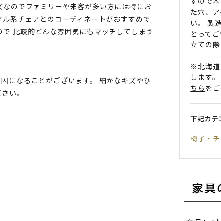
すので木
ズなのでファミリーや来客が多い方には特にお
た穴、ア
アル系チェアとのコーディネートがおすすめで
い。 製
ので 比較的どんな雰囲気にもマッチしてしまう
とってご
立ての際
※北海道
します。
因になることがございます。 細かなキズやひ
ちら
をご
ださい。
下記カテ
椅子・チ