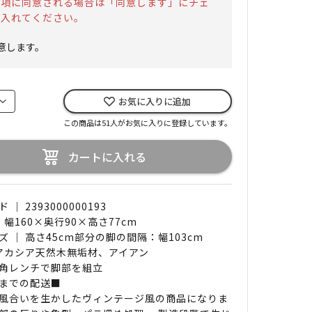
事項に同意される場合は「同意します」にチェ
を入れてください。
意します。
お気に入りに追加
この商品は51人がお気に入りに登録しています。
カートに入れる
｜ 2393000000193
 幅160×奥行90×高さ77cm
ズ ｜ 高さ45cm部分の脚の間隔：幅103cm
 アカシア天然木無垢材、アイアン
角レンチで脚部を組立
までの配送■
風合いを生かしたヴィンテージ風の商品になりま