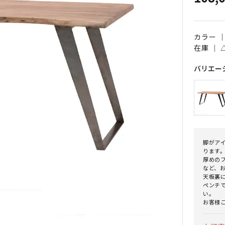
カラー 
在庫 ｜
バリエー
脚がア
ります
厚めの
など、
天板裏
ペンチ
い。
お客様