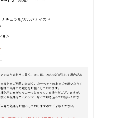
｜ ナチュラル/ガルバナイズド
△
ション
イアンのため非常に重く、床に傷、凹みなどが生じる場合があ
。
フェルトをご用意いただく、カーペットの上でご使用いただく
お客様ご自身での対応をお願いしております。
に梱包用の布がタッカーでとまっている場合がございますが、
で抜くか先端をゴムハンマーなどで叩き込んでお使いくださ
ご自身の処理をお願いしておりますのでご了承ください。