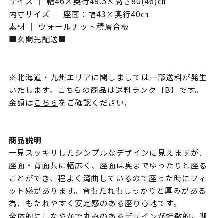
サイズ ｜ 幅46×奥行49.5×高さ80(46)㎝
内寸サイズ ｜ 座面：幅43×奥行40㎝
素材 ｜ ウォールナット積層合板
■玄関先配送■
※北海道・九州エリアに関しましては一部送料が発生
いたします。こちらの商品は送料ランク【B】です。
金額は
こちら
をご確認ください。
商品説明
一見スッキリしたシンプルなデザインに見えますが、
座面・背面共に幅広く、座面は奥までゆったりと座る
ことができ、程よく湾曲しているので座った時にフィ
ット感があります。背もたれもしっかりと厚みがある
為、もたれやすく安定感のある座り心地です。
全体的にしなやかで丸みのあるデザインが特徴的。脚