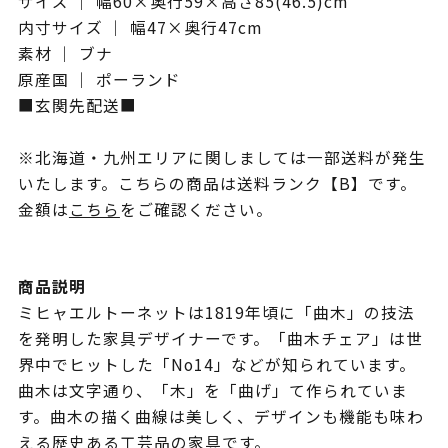
サイズ ｜ 幅60×奥行59×高さ85(46.5)cm
内寸サイズ ｜ 幅47×奥行47cm
素材 ｜ ブナ
原産国 ｜ ポーランド
■玄関先配送■
※北海道・九州エリアに関しましては一部送料が発生
いたします。こちらの商品は送料ランク【B】です。
金額は
こちら
をご確認ください。
商品説明
ミヒャエルトーネットは1819年頃に「曲木」の技法
を発明した家具デザイナーです。「曲木チェア」は世
界中でヒットした「No14」などが知られています。
曲木は文字通り、「木」を「曲げ」て作られていま
す。曲木の描く曲線は美しく、デザインも機能も味わ
える歴史ある工芸品の家具です。