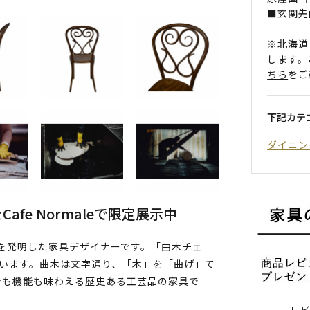
■玄関先
※北海道
します。
ちら
をご
下記カテ
ダイニン
fe Normaleで限定展示中
法を発明した家具デザイナーです。「曲木チェ
ています。曲木は文字通り、「木」を「曲げ」て
ンも機能も味わえる歴史ある工芸品の家具で
レ