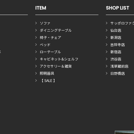
ITEM
SHOP LIST
ソファ
サッポロファ
ダイニングテーブル
仙台店
椅子・チェア
新潟店
ベッド
吉祥寺店
メ
ローテーブル
新宿店
キャビネット&シェルフ
渋谷店
アクセサリー＆雑貨
浅草蔵前店
照明器具
日野橋店
【 SALE 】