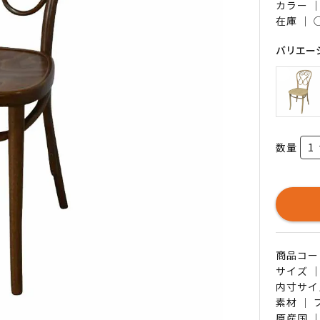
カラー 
在庫 ｜
バリエー
数量
商品コード 
サイズ ｜
内寸サイズ
素材 ｜ 
原産国 