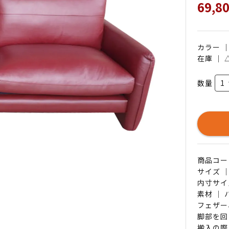
69,8
カラー 
在庫 ｜
数量
商品コード 
サイズ ｜
内寸サイ
素材 ｜
フェザー
脚部を回
搬入の際