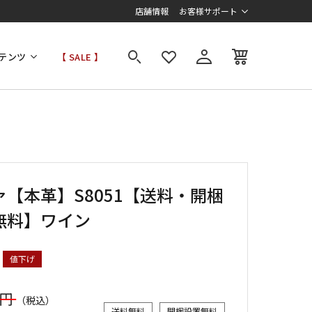
店舗情報
お客様サポート
テンツ
【 SALE 】
ァ【本革】S8051【送料・開梱
無料】ワイン
値下げ
0円
（税込）
送料無料
開梱設置無料