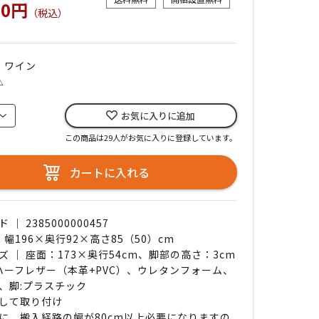
00円
（税込）
｜ ワイン
△
お気に入りに追加
この商品は29人がお気に入りに登録しています。
カートに入れる
｜ 2385000000457
 幅196×奥行92×高さ85（50）cm
ズ ｜ 座面：173×奥行54cm、脚部の高さ：3cm
 ハーフレザー（本革+PVC）、ウレタンフォーム、
、脚:プラスチック
して取り付け
に、搬入経路の幅が80cm以上必要になりますの