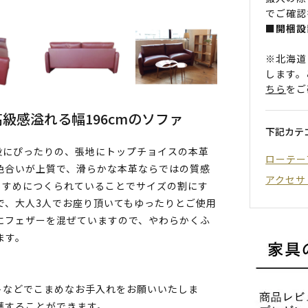
でご確認
■開梱設
※北海道
します。
ちら
をご
級感溢れる幅196cmのソファ
下記カテ
役にぴったりの、張地にトップチョイスの本革
ローテー
色合いが上質で、滑らかな本革ならではの質感
アクセサ
がうすめにつくられていることでサイズの割にす
で、大人3人でお座り頂いてもゆったりとご使用
にフェザーを混ぜていますので、やわらかくふ
ます。
トなどでこまめなお手入れをお願いいたしま
護することができます。