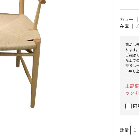
カラー 
在庫 ｜
商品は
ります
ご確認
た上で
交換は
い申し
上記
ック
同
数量