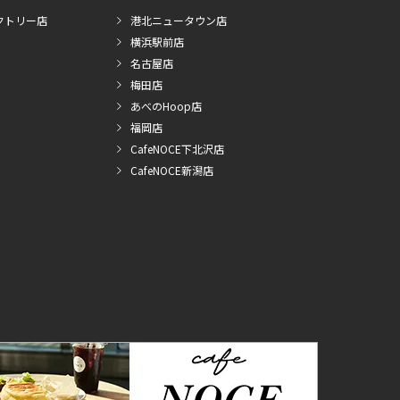
クトリー店
港北ニュータウン店
横浜駅前店
名古屋店
梅田店
あべのHoop店
福岡店
CafeNOCE下北沢店
CafeNOCE新潟店