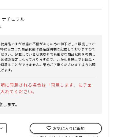
｜ ナチュラル
△
未使用品ですが状態に不備があるためお値下げして販売してお
。特に目立った商品状態は商品説明欄に記載しておりますので
ください。記載している状態以外でも細かな商品状態を考慮し
のお値段設定になっておりますので、いかなる理由でも返品・
一切承ることができません。予めご了承くださいますようお願
上げます。
事項に同意される場合は「同意します」にチェ
を入れてください。
意します。
お気に入りに追加