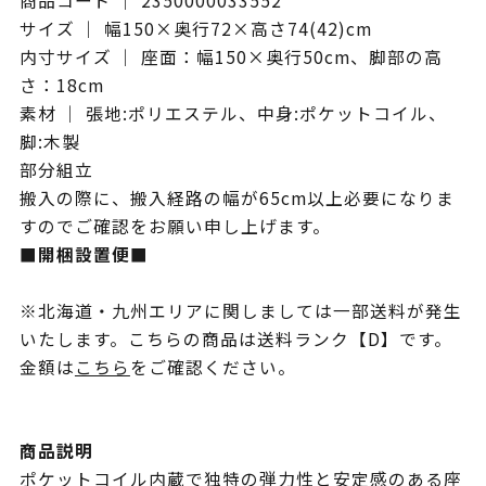
商品コード ｜ 2350000033552
サイズ ｜ 幅150×奥行72×高さ74(42)cm
内寸サイズ ｜ 座面：幅150×奥行50cm、脚部の高
さ：18cm
素材 ｜ 張地:ポリエステル、中身:ポケットコイル、
脚:木製
部分組立
搬入の際に、搬入経路の幅が65cm以上必要になりま
すのでご確認をお願い申し上げます。
■開梱設置便■
※北海道・九州エリアに関しましては一部送料が発生
いたします。こちらの商品は送料ランク【D】です。
金額は
こちら
をご確認ください。
商品説明
ポケットコイル内蔵で独特の弾力性と安定感のある座