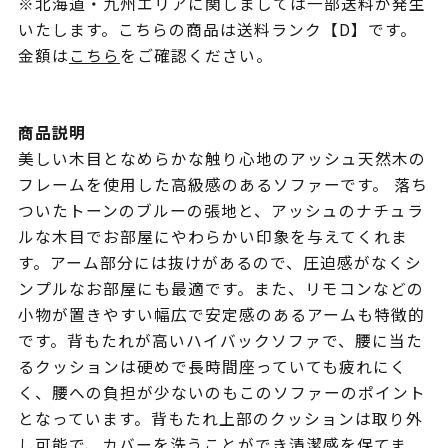
※北海道・九州エリアに関しましては一部送料が発生
いたします。こちらの商品は送料ランク【D】です。
金額は
こちら
をご確認ください。
商品説明
美しい木目となめらかな触り心地のアッシュ天然木の
フレームを使用した高級感のあるソファーです。 落ち
ついたトーンのブルーの張地と、アッシュのナチュラ
ルな木目でお部屋にやわらかい印象を与えてくれま
す。アーム部分には抜けがあるので、圧迫感がなくシ
ンプルなお部屋にも最適です。また、リモコンなどの
小物が置きやすい幅広で安定感のあるアームも特徴的
です。背もたれが高いハイバックソファで、腰に当た
るクッションは硬めで長時間座っていても疲れにく
く、腰への負担が少ないのもこのソファーのポイント
となっています。背もたれ上部のクッションは取り外
し可能で、カバーを洗うことができ清潔感を保てま