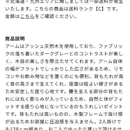
※北海道・九州エリアに関しましては一部送料が発生
いたします。こちらの商品は送料ランク【C】です。
金額は
こちら
をご確認ください。
商品説明
アームはアッシュ天然木を使用しており、ファブリッ
クの落ち着いたダークグレーとのコントラストが美し
く、木目の美しさを際立たせてくれます。アーム自体
の幅がフラットでしっかりした広さがあるため、リモ
コンやお飲み物などを置くのにも便利。背もたれが高
く首の高さまで支えてくれ、座面は程よい硬さがある
ため安定した座り心地です。腰を支える部分の背もた
れには丸く膨らみが入っているため、自然と体がフィ
ットする座り心地になっているのもうれしいポイント
です。背もたれは高いものの、木製フレームで抜け感
が出るためお部屋に圧迫感を与えません。2人掛けで
も138ｃｍ幅あり、お二人でゆったり寛いで頂けるサ