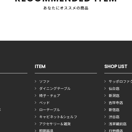
あなたにオススメの商品
ITEM
SHOP LIST
ソファ
サッポロファ
ダイニングテーブル
仙台店
椅子・チェア
新潟店
ベッド
吉祥寺店
メ
ローテーブル
新宿店
キャビネット&シェルフ
渋谷店
アクセサリー＆雑貨
浅草蔵前店
照明器具
日野橋店