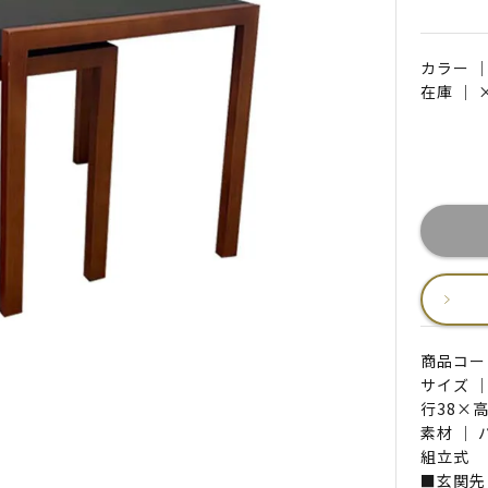
カラー 
在庫 ｜
商品コード 
サイズ 
行38×高
素材 ｜
組立式
■玄関先