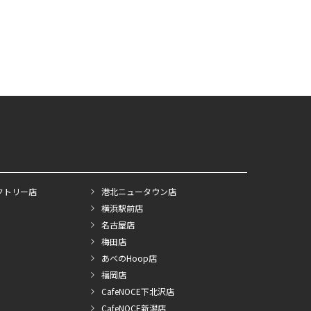
クトリー店
港北ニュータウン店
横浜駅前店
名古屋店
梅田店
あべのHoop店
福岡店
CafeNOCE下北沢店
CafeNOCE新潟店