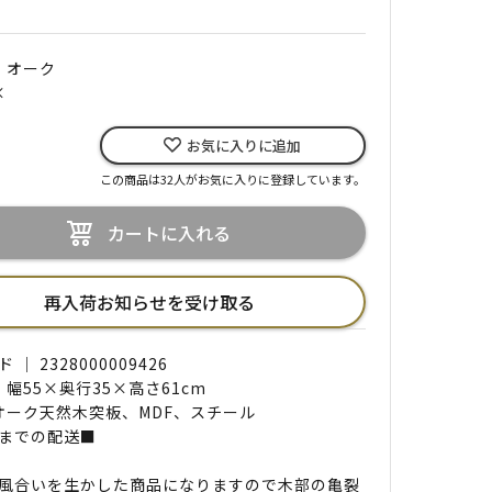
｜ オーク
×
お気に入りに追加
この商品は32人がお気に入りに登録しています。
カートに入れる
再入荷お知らせを受け取る
｜ 2328000009426
 幅55×奥行35×高さ61cm
 オーク天然木突板、MDF、スチール
までの配送■
風合いを生かした商品になりますので木部の亀裂