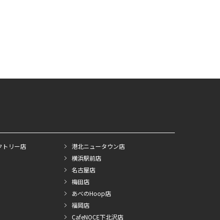
クトリー店
港北ニュータウン店
横浜駅前店
名古屋店
梅田店
あべのHoop店
福岡店
CafeNOCE下北沢店