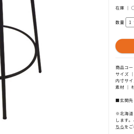
在庫 ｜
数量
商品コード 
サイズ ｜
内寸サイズ
素材 ｜
■玄関先
※北海道
します。
ちら
をご