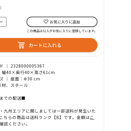
○
お気に入りに追加
この商品は32人がお気に入りに登録しています。
カートに入れる
｜ 2328000005367
 幅40×奥行40×高さ61cm
 ｜ 座面：Φ30 cm
 杉材、スチール
までの配送■
・九州エリアに関しましては一部送料が発生いた
こちらの商品は送料ランク【B】です。金額は
こ
確認ください。