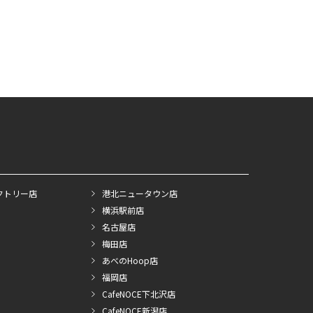
クトリー店
港北ニュータウン店
横浜駅前店
名古屋店
梅田店
あべのHoop店
福岡店
CafeNOCE下北沢店
CafeNOCE新潟店