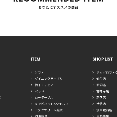
あなたにオススメの商品
ITEM
SHOP LIST
ソファ
サッポロファ
ダイニングテーブル
仙台店
椅子・チェア
新潟店
ベッド
吉祥寺店
メ
ローテーブル
新宿店
キャビネット&シェルフ
渋谷店
アクセサリー＆雑貨
浅草蔵前店
照明器具
日野橋店