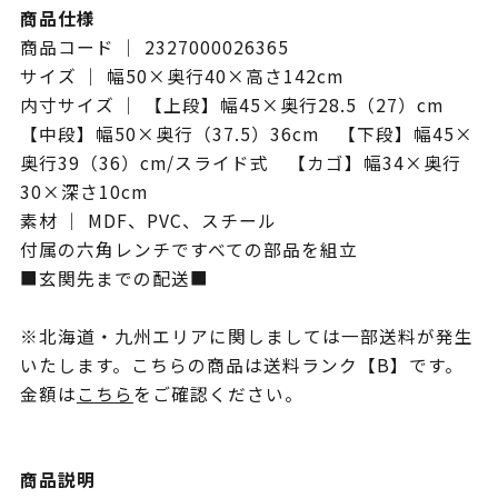
商品仕様
商品コード ｜ 2327000026365
サイズ ｜ 幅50×奥行40×高さ142cm
内寸サイズ ｜ 【上段】幅45×奥行28.5（27）cm
【中段】幅50×奥行（37.5）36cm 【下段】幅45×
奥行39（36）cm/スライド式 【カゴ】幅34×奥行
30×深さ10cm
素材 ｜ MDF、PVC、スチール
付属の六角レンチですべての部品を組立
■玄関先までの配送■
※北海道・九州エリアに関しましては一部送料が発生
いたします。こちらの商品は送料ランク【B】です。
金額は
こちら
をご確認ください。
商品説明