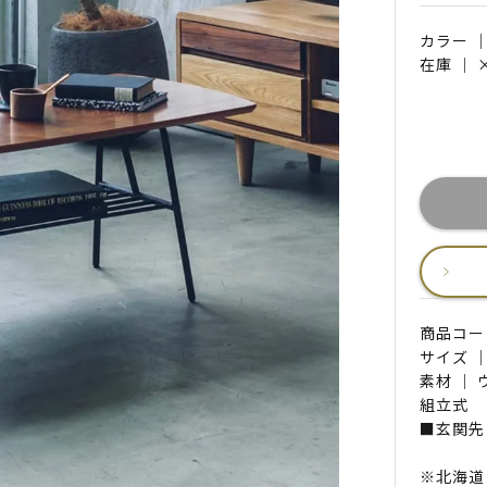
カラー 
在庫 ｜
商品コード 
サイズ ｜
素材 ｜
組立式
■玄関先
※北海道