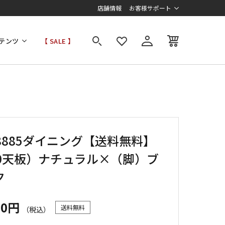
店舗情報
お客様サポート
テンツ
【 SALE 】
-8885ダイニング【送料無料】
60天板）ナチュラル×（脚）ブ
ク
00円
送料無料
（税込）