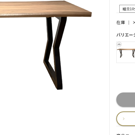
組立10
在庫 ｜
バリエー