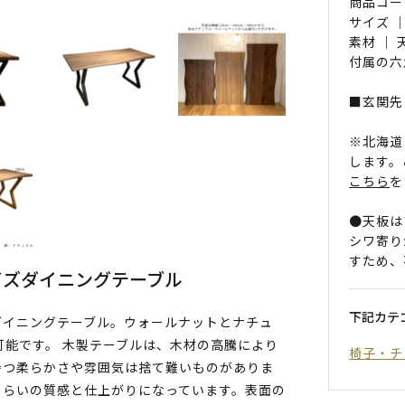
商品コード 
サイズ ｜
素材 ｜
付属の六
■玄関先
※北海道
します。
こちら
を
●天板は
シワ寄り
すため、
イズダイニングテーブル
下記カテ
目調ダイニングテーブル。ウォールナットとナチュ
可能です。 木製テーブルは、木材の高騰により
椅子・チ
持つ柔らかさや雰囲気は捨て難いものがありま
くらいの質感と仕上がりになっています。表面の