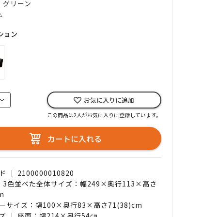
｜ グリーン
△
ション
お気に入りに追加
この商品は2人がお気に入りに登録しています。
カートに入れる
｜ 2100000010820
｜ 3色並べた全体サイズ：幅249×奥行113×高さ
cm
サイズ：幅100×奥行83×高さ71(38)cm
ズ ｜ 座面：幅214×奥行54㎝