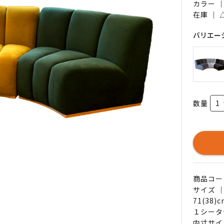
カラー 
在庫 ｜
バリエー
数量
商品コード 
サイズ 
71(38)
１シーター
内寸サイ