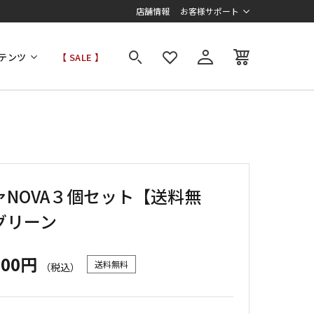
店舗情報
お客様サポート
テンツ
【 SALE 】
ァNOVA３個セット【送料無
グリーン
000円
送料無料
（税込）