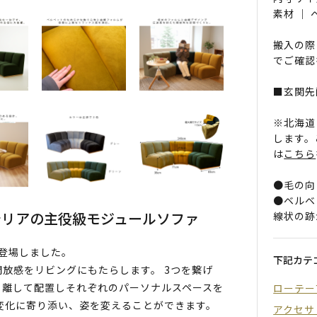
素材 ｜
搬入の際
でご確認
■玄関先
※北海道
します。
は
こちら
●毛の向
●ベルベ
テリアの主役級モジュールソファ
線状の跡
登場しました。
下記カテ
放感をリビングにもたらします。 3つを繋げ
、離して配置しそれぞれのパーソナルスペースを
ローテー
変化に寄り添い、姿を変えることができます。
アクセサ