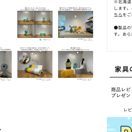
※北海道
します。
ちら
をご
●製品の
す。あら
レ
ア。