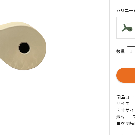
バリエー
数量
商品コード 
サイズ 
内寸サイ
素材 ｜
■玄関先