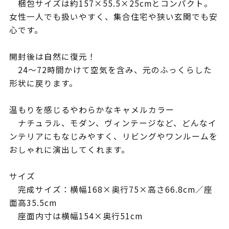
梱包サイズは約157×55.5×25cmとコンパクト。
女性一人でも扱いやすく、集合住宅や狭い玄関でも安
心です。
開封後は自然に復元！
24〜72時間かけて空気を含み、元のふっくらした
形状に戻ります。
温もりを感じるやわらかなキャメルカラー
ナチュラル、モダン、ヴィンテージなど、どんなイ
ンテリアにもなじみやすく、リビングやワンルームを
おしゃれに演出してくれます。
サイズ
完成サイズ：横幅168×奥行75×高さ66.8cm／座
面高35.5cm
座面内寸は横幅154×奥行51cm