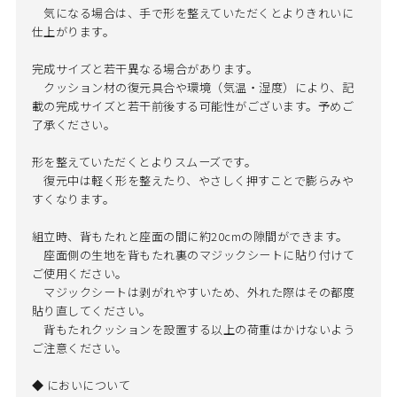
気になる場合は、手で形を整えていただくとよりきれいに
仕上がります。
完成サイズと若干異なる場合があります。
クッション材の復元具合や環境（気温・湿度）により、記
載の完成サイズと若干前後する可能性がございます。予めご
了承ください。
形を整えていただくとよりスムーズです。
復元中は軽く形を整えたり、やさしく押すことで膨らみや
すくなります。
組立時、背もたれと座面の間に約20cmの隙間ができます。
座面側の生地を背もたれ裏のマジックシートに貼り付けて
ご使用ください。
マジックシートは剥がれやすいため、外れた際はその都度
貼り直してください。
背もたれクッションを設置する以上の荷重はかけないよう
ご注意ください。
◆ においについて