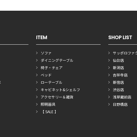
ITEM
SHOP LIST
ソファ
サッポロファ
ダイニングテーブル
仙台店
椅子・チェア
新潟店
ベッド
吉祥寺店
メ
ローテーブル
新宿店
キャビネット&シェルフ
渋谷店
アクセサリー＆雑貨
浅草蔵前店
照明器具
日野橋店
【 SALE 】