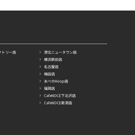
クトリー店
港北ニュータウン店
横浜駅前店
名古屋店
梅田店
あべのHoop店
福岡店
CafeNOCE下北沢店
CafeNOCE新潟店