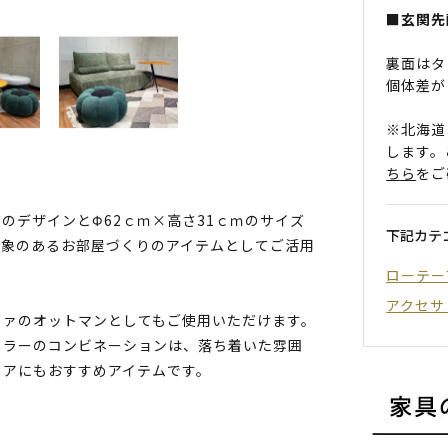
■玄関先
裏面はタ
個体差が
※北海道
します。
ちら
をご
のデザインとΦ62ｃｍ×高さ31ｃｍのサイズ
下記カテ
印象のあるお部屋づくりのアイテムとしてご活用
ローテー
アクセサ
ファのオットマンとしてもご使用いただけます。
カラーのコンビネーションは、落ち着いた雰囲
リアにもおすすめアイテムです。