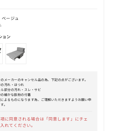
｜ ベージュ
△
ション
けのメーカーのキャンセル品の為、下記の点がございます。
等の汚れ・ほつれ
ール部分の汚れ・スレ・サビ
時の細かな鉄粉の付着
程によるものになります為、ご理解いただきますようお願い申
ます。
事項に同意される場合は「同意します」にチェ
を入れてください。