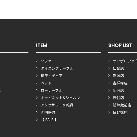
ITEM
SHOP LIST
ソファ
サッポロファ
ダイニングテーブル
仙台店
椅子・チェア
新潟店
ベッド
吉祥寺店
メ
ローテーブル
新宿店
キャビネット&シェルフ
渋谷店
アクセサリー＆雑貨
浅草蔵前店
照明器具
日野橋店
【 SALE 】