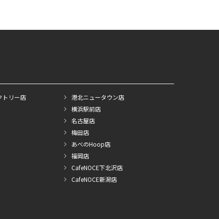
クトリー店
港北ニュータウン店
横浜駅前店
名古屋店
梅田店
あべのHoop店
福岡店
CafeNOCE下北沢店
CafeNOCE新潟店