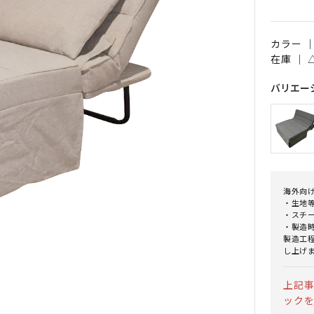
カラー 
在庫 ｜
バリエー
海外向
・生地
・スチ
・製造
製造工
し上げ
上記
ック