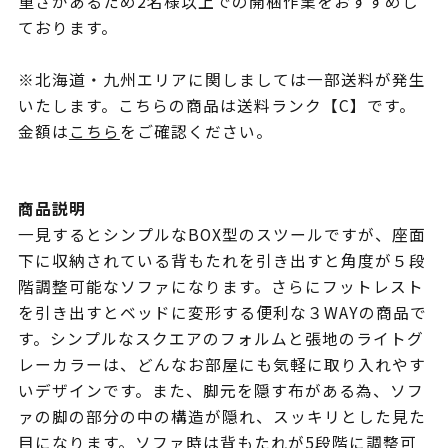
重さがあるため2名様以上での開梱作業をおすすめし
ております。
※北海道・九州エリアに関しましては一部送料が発生
いたします。こちらの商品は送料ランク【C】です。
金額は
こちら
をご確認ください。
商品説明
一見するとシンプルなBOX型のスツールですが、座面
下に収納されている背もたれを引き出すと角度が５段
階調整可能なソファになります。さらにフットレスト
を引き出すとベッドに変形する便利な３WAYの商品で
す。シンプルなスクエアのフォルムと張地のライトグ
レーカラーは、どんなお部屋にも気軽に取り入れやす
いデザインです。また、脚元を隠す布がある為、ソフ
ァの脚の部分の中の構造が隠れ、スッキリとした見た
目になります。ソファ時は背もたれが5段階に調整可