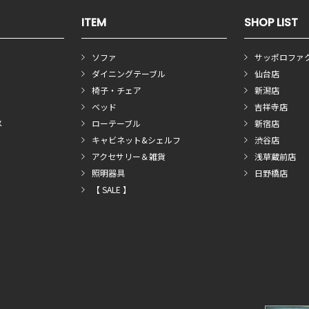
ITEM
SHOP LIST
ソファ
サッポロファ
ダイニングテーブル
仙台店
椅子・チェア
新潟店
ベッド
吉祥寺店
メ
ローテーブル
新宿店
キャビネット&シェルフ
渋谷店
アクセサリー＆雑貨
浅草蔵前店
照明器具
日野橋店
【 SALE 】