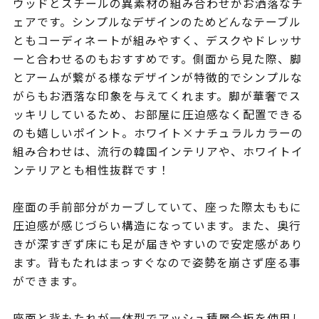
ウッドとスチールの異素材の組み合わせがお洒落なチ
ェアです。シンプルなデザインのためどんなテーブル
ともコーディネートが組みやすく、デスクやドレッサ
ーと合わせるのもおすすめです。側面から見た際、脚
とアームが繋がる様なデザインが特徴的でシンプルな
がらもお洒落な印象を与えてくれます。脚が華奢でス
ッキリしているため、お部屋に圧迫感なく配置できる
のも嬉しいポイント。ホワイト×ナチュラルカラーの
組み合わせは、流行の韓国インテリアや、ホワイトイ
ンテリアとも相性抜群です！
座面の手前部分がカーブしていて、座った際太ももに
圧迫感が感じづらい構造になっています。また、奥行
きが深すぎず床にも足が届きやすいので安定感があり
ます。背もたれはまっすぐなので姿勢を崩さず座る事
ができます。
座面と背もたれが一体型でアッシュ積層合板を使用し