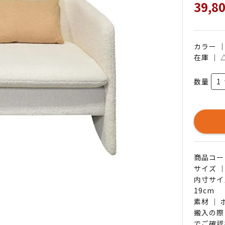
39,8
カラー 
在庫 ｜
数量
商品コード 
サイズ ｜ 
内寸サイ
19cm
素材 ｜
搬入の際
でご確認