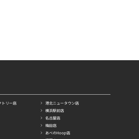
クトリー店
港北ニュータウン店
横浜駅前店
名古屋店
梅田店
あべのHoop店