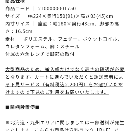
商品仕様
商品コード ｜ 2100000001750
サイズ ｜ 幅224×奥行150(91)×高さ83(45)cm
内寸サイズ ｜ 座面：幅180×奥行43cm、脚部の高
さ：16.5cm
素材 ｜ ポリエステル、フェザー、ポケットコイル、
ウレタンフォーム、脚：スチール
付属の六角レンチで脚部の取付
大型商品のため、搬入幅だけでなく高さの確認が必要
となります。カートに進んでいただくと運送業者によ
る下見サービス（有料税込2,200円）をお選びいただ
けますので下見のご利用をお願いいたします。
■開梱設置便■
※北海道・九州エリアに関しましては一部送料が発生
いたします。こちらの商品は送料ランク【B+E】で