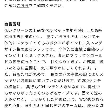
金額は
こちら
をご確認ください。
商品説明
深いグリーンの上品なベルベット生地を使用した高級
感ある雰囲気の中に、 座面から背もたれにかけて全
体的にステッチとくるみボタンがポイントに入ったデ
ザイン性のあるソファです。 全体的に直線と曲線のラ
インが上手くミックスされ、脚元にブラック×ゴール
ドの脚を使ったことで、 甘くなりすぎず、お部屋に置
いたときに空間を一気に華やかにしてくれます。ま
た、背もたれが低めで、 長めのハの字型の脚によりス
ッキリとお部屋に置いていただけます。約200センチ
の横幅に、 奥行も90センチと大きめなので、男性で
もかなりゆったりくつろげるサイズです。固めで沈み
込みがなく、 しっかりした座面により、安定感のある
座り心地。背もたれと同じ高さのアームは、 座った時