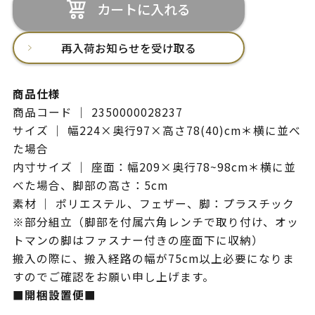
カートに入れる
再入荷お知らせを受け取る
商品仕様
商品コード ｜ 2350000028237
サイズ ｜ 幅224×奥行97×高さ78(40)cm＊横に並べ
た場合
内寸サイズ ｜ 座面：幅209×奥行78~98cm＊横に並
べた場合、脚部の高さ：5cm
素材 ｜ ポリエステル、フェザー、脚：プラスチック
※部分組立（脚部を付属六角レンチで取り付け、オッ
トマンの脚はファスナー付きの座面下に収納）
搬入の際に、搬入経路の幅が75cm以上必要になりま
すのでご確認をお願い申し上げます。
■開梱設置便■