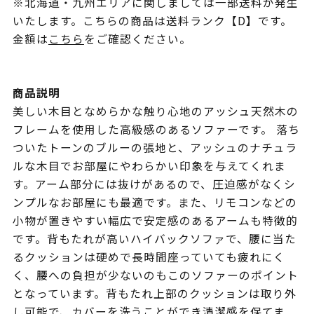
※北海道・九州エリアに関しましては一部送料が発生
いたします。こちらの商品は送料ランク【D】です。
金額は
こちら
をご確認ください。
商品説明
美しい木目となめらかな触り心地のアッシュ天然木の
フレームを使用した高級感のあるソファーです。 落ち
ついたトーンのブルーの張地と、アッシュのナチュラ
ルな木目でお部屋にやわらかい印象を与えてくれま
す。アーム部分には抜けがあるので、圧迫感がなくシ
ンプルなお部屋にも最適です。また、リモコンなどの
小物が置きやすい幅広で安定感のあるアームも特徴的
です。背もたれが高いハイバックソファで、腰に当た
るクッションは硬めで長時間座っていても疲れにく
く、腰への負担が少ないのもこのソファーのポイント
となっています。背もたれ上部のクッションは取り外
し可能で、カバーを洗うことができ清潔感を保てま