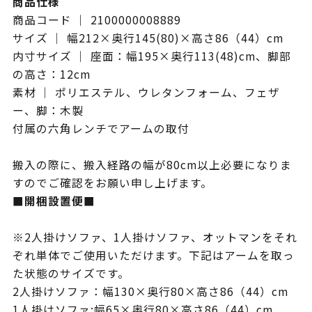
商品仕様
商品コード ｜ 2100000008889
サイズ ｜ 幅212×奥行145(80)×高さ86（44）cm
内寸サイズ ｜ 座面：幅195×奥行113(48)cm、脚部
の高さ：12cm
素材 ｜ ポリエステル、ウレタンフォーム、フェザ
ー、脚：木製
付属の六角レンチでアームの取付
搬入の際に、搬入経路の幅が80cm以上必要になりま
すのでご確認をお願い申し上げます。
■開梱設置便■
※2人掛けソファ、1人掛けソファ、オットマンをそれ
ぞれ単体でご使用いただけます。下記はアームを取っ
た状態のサイズです。
2人掛けソファ：幅130×奥行80×高さ86（44）cm
1人掛けソファ:幅65×奥行80×高さ86（44）cm