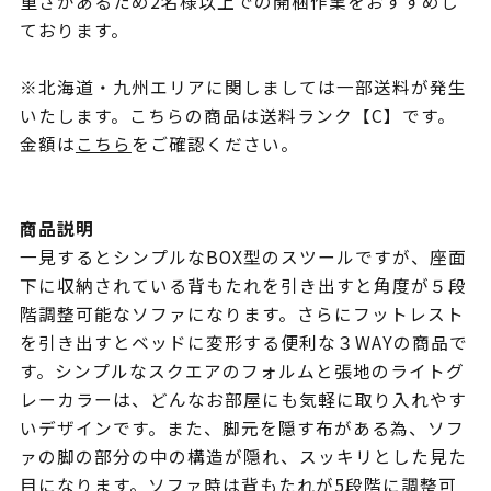
重さがあるため2名様以上での開梱作業をおすすめし
ております。
※北海道・九州エリアに関しましては一部送料が発生
いたします。こちらの商品は送料ランク【C】です。
金額は
こちら
をご確認ください。
商品説明
一見するとシンプルなBOX型のスツールですが、座面
下に収納されている背もたれを引き出すと角度が５段
階調整可能なソファになります。さらにフットレスト
を引き出すとベッドに変形する便利な３WAYの商品で
す。シンプルなスクエアのフォルムと張地のライトグ
レーカラーは、どんなお部屋にも気軽に取り入れやす
いデザインです。また、脚元を隠す布がある為、ソフ
ァの脚の部分の中の構造が隠れ、スッキリとした見た
目になります。ソファ時は背もたれが5段階に調整可