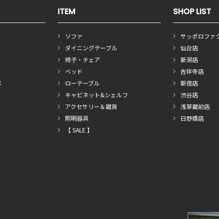
ITEM
SHOP LIST
ソファ
サッポロファ
ダイニングテーブル
仙台店
椅子・チェア
新潟店
ベッド
吉祥寺店
メ
ローテーブル
新宿店
キャビネット&シェルフ
渋谷店
アクセサリー＆雑貨
浅草蔵前店
照明器具
日野橋店
【 SALE 】