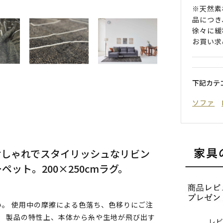
※天然素
品につき
徐々に緩
お買い求
下記カテ
ソファ
おしゃれでスタイリッシュなリビン
ット。200×250cmラグ。
。 使用中の摩擦による色落ち、色移りにご注
。 製品の特性上、本体から糸や生地が飛び出す
レ